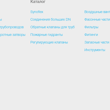
Каталог
Synoflex
Воздушные ван
ы
Соединения больших DN
Фасонные част
трубопроводов
Обратные клапаны для труб
Фильтры
ротные затворы
Пожарные гидранты
Фитинги
Регулирующие клапаны
Запасные части
Инструменты