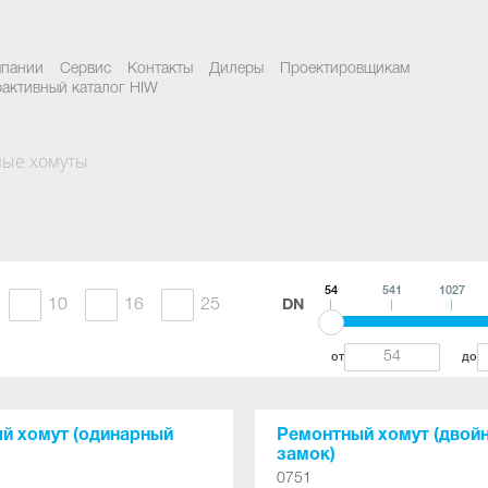
мпании
Сервис
Контакты
Дилеры
Проектировщикам
активный каталог HIW
ые хомуты
54
541
1027
10
16
25
DN
от
до
й хомут (одинарный
Ремонтный хомут (двой
замок)
0751