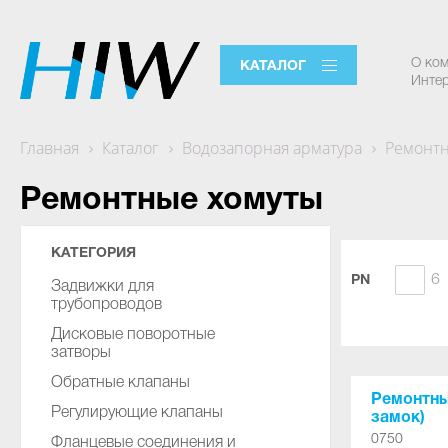
О ко
КАТАЛОГ
Интер
Главная
Каталог
Водозапорная арматура
Ремонтн
Ремонтные хомуты
КАТЕГОРИЯ
6
PN
Задвижки для
трубопроводов
Дисковые поворотные
затворы
Обратные клапаны
Ремонтны
Регулирующие клапаны
замок)
0750
Фланцевые соединения и