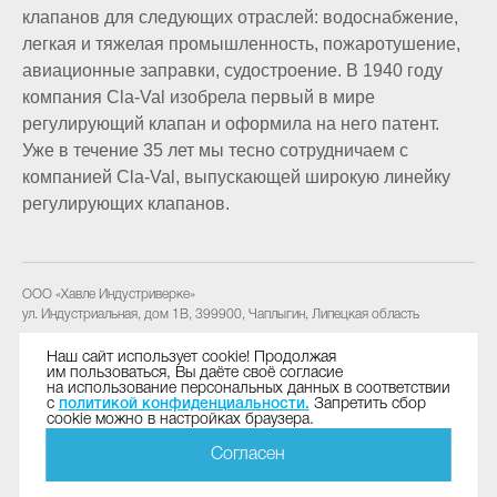
клапанов для следующих отраслей: водоснабжение,
легкая и тяжелая промышленность, пожаротушение,
авиационные заправки, судостроение. В 1940 году
компания Cla-Val изобрела первый в мире
регулирующий клапан и оформила на него патент.
Уже в течение 35 лет мы тесно сотрудничаем с
компанией Cla-Val, выпускающей широкую линейку
регулирующих клапанов.
ООО «Хавле Индустриверке»
ул. Индустриальная, дом 1В
,
399900
,
Чаплыгин, Липецкая область
Тел.:
+7 | 47475 | 2 41 18
Наш сайт использует cookie! Продолжая
им пользоваться, Вы даёте своё согласие
Факс:
+7 | 47475 | 2 41 19
на использование персональных данных в соответствии
E-Mail:
industriewerke@hawle.ru
с
политикой конфиденциальности.
Запретить сбор
cookie можно в настройках браузера.
Согласен
Подписаться на рассылку
Карта сайта