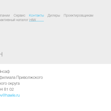
мпании
Сервис
Контакты
Дилеры
Проектировщикам
активный каталог HIW
н
Инсаф
 филиала Приволжского
ого округа
04 81 02
zov@hawle.ru