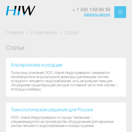
+ 7 495 139 99 38
Заказать звонок
Главная
О компании
Статьи
Статьи
Альтернатива колодцам
Поскольку компания ООО «Хавле Индустриверке» занимается
производством водозапорной арматуры для внешних систем
холодного питьевого водоснабжения, есть актуальная тема для
обсуждения существующей сегодня составной части этих систем –
колодцы и камеры.
Технологические решения для России
ООО «Хавле Индустриверке» в городе Чаплыгине –
специализируется на производстве оборудования для наружных
систем питьевого водоснабжения и пожаротушения.