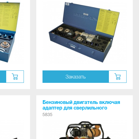
металлическом футляре)
Заказать
Бензиновый двигатель включая
адаптер для сверлильного
аппарата № 5805
5835