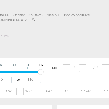
мпании
Сервис
Контакты
Дилеры
Проектировщикам
активный каталог HIW
менты
39
63
86
110
1"
1 1/4"
DN
до
1/4"
1/2"
3/4"
1"
1 1/4"
1 1