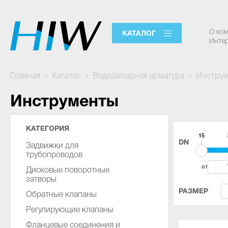
О ко
КАТАЛОГ
Интер
Главная
Каталог
Водозапорная арматура
Инстру
Инструменты
КАТЕГОРИЯ
15
DN
Задвижки для
трубопроводов
от
Дисковые поворотные
затворы
РАЗМЕР
Обратные клапаны
Регулирующие клапаны
Фланцевые соединения и