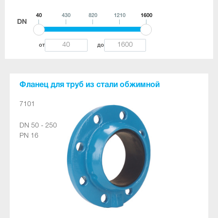
40
430
820
1210
1600
DN
от
до
Фланец для труб из стали обжимной
7101
DN 50 - 250
PN 16