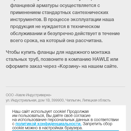
фланцевой арматуры осуществляется с
применением стандартных сантехнических
инструментов. В процессе эксплуатации наша
продукция не нуждается в техническом
обслуживании и безупречно действует в течение
всего срока, на который она рассчитана.
Чтобы купить фланцы для надежного монтажа
стальных труб, позвоните в компанию HAWLE или
оформите заказ через «Корзину» на нашем сайте.
ООО «Хавле Индустриверке»
ул. Индустриальная, дом 1В
,
399900
,
Чаплыгин, Липецкая область
Тел.:
+7 | 47475 | 2 41 18
Наш сайт использует cookie! Продолжая
им пользоваться, Вы даёте своё согласие
Факс:
+7 | 47475 | 2 41 19
на использование персональных данных в соответствии
E-Mail:
industriewerke@hawle.ru
с
политикой конфиденциальности.
Запретить сбор
cookie можно в настройках браузера.