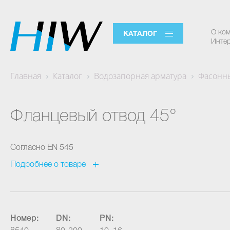
О ко
КАТАЛОГ
Интер
Главная
Каталог
Водозапорная арматура
Фасонны
Фланцевый отвод 45°
Согласно EN 545
Подробнее о товаре
Номер:
DN:
PN: