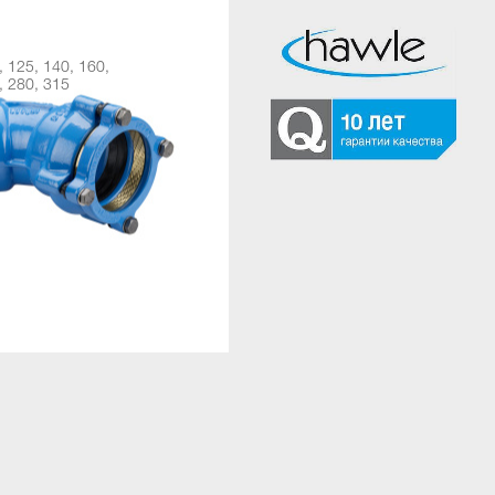
8535
, 125, 140, 160,
DN 63, 75, 90, 110, 125, 140, 1
, 280, 315
180, 200, 225, 250, 280, 315
PN 16