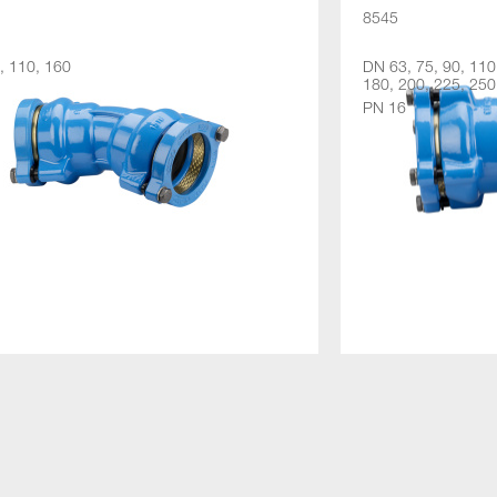
8545
, 110, 160
DN 63, 75, 90, 110
180, 200, 225, 250
PN 16