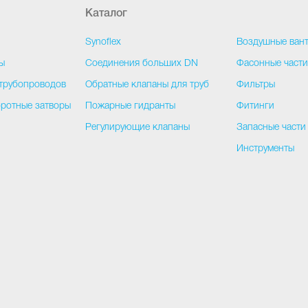
Каталог
Synoflex
Воздушные ван
ы
Соединения больших DN
Фасонные част
трубопроводов
Обратные клапаны для труб
Фильтры
ротные затворы
Пожарные гидранты
Фитинги
Регулирующие клапаны
Запасные части
Инструменты