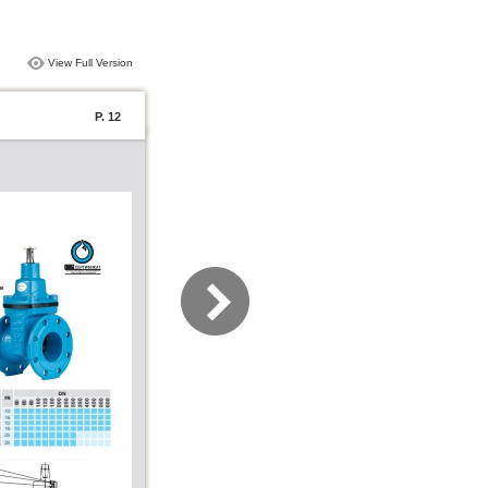
View Full Version
P. 12