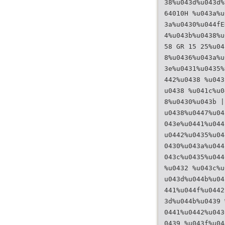
38%u043d%u043d%
64010H %u043a%u
3a%u0430%u044fE
4%u043b%u0438%u
58 GR 15 25%u04
8%u0436%u043a%u
3e%u0431%u0435%
442%u0438 %u043
u0438 %u041c%u0
8%u0430%u043b |
u0438%u0447%u04
043e%u0441%u044
u0442%u0435%u04
0430%u043a%u044
043c%u0435%u044
%u0432 %u043c%u
u043d%u044b%u04
441%u044f%u0442
3d%u044b%u0439 
0441%u0442%u043
0439 %u043f%u04