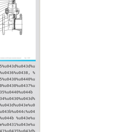
5%u043d%u043d%u
%u0436%u0438, %
5%u0430%u0440%u
0%u0430%u0437%u
35%u0440%u044b
34%u0430%u043d%
%u043d%u043e%u0
u043b%u044c%u04
%u044b %u043e%u
e%u0431%u043e%u
41%u0435%u043d%