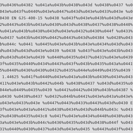
3%u0436%u04382 %u041a%u043b%u0438%u043d %u0438%u0437 %u0
043e%u043f%u0440%u043e%u0447%u043d%u043e%u0433%u043e %u0
0430 EN GJS-400-15 %u0438 %u043f%u043e%u043b%u043d%u043e
2%u0443%u043b%u043a%u0430%u043d%u0438%u0437%u0438%u0440%
%u041a%u043b%u0438%u043d%u043e%u0432%u0430%u044f %u0433%
%u0437 %u043b%u0430%u0442%u0443%u043d%u04384 %u0428%u043
b%u044c %u0441 %u0445%u043e%u043b%u043e%u0434%u043d%u043
d%u043d%u043d%u043e%u0439 %u0438 %u043f%u043e%u043b%u043
d%u043d%u043e%u0439 %u0440%u0435%u0437%u0431%u043e%u0439
3f%u0435%u0440%u0434%u0443%u043f%u043b%u0435%u043a%u0441
5%u0440%u0436%u0430%u0432%u0435%u044e%u0449%u0435%u0439 
 1.44625 %u041f%u0440%u043e%u043a%u043b%u0430%u0434%u043
411%u043e%u043b%u0442%u044b %u0438%u0437 %u043d%u0435%u0
044e%u0449%u0435%u0439 %u0441%u0442%u0430%u043b%u04387 %
u0430 %u0438%u0437 %u0432%u044b%u0441%u043e%u043a%u043e%
u043e%u0433%u043e %u0447%u0443%u0433%u0443%u043d%u0430 E
3f%u043e%u043a%u0441%u0438%u0434%u043d%u044b%u043c %u043
2%u0438%u0435%u043c8 %u041f%u043e%u0434%u0448%u0438%u043
3a%u043e%u043b%u044c%u0436%u0435%u043d%u0438%u044f %u043
31%u0440%u0430%u0437%u043d%u043e%u0435 %u0443%u043f%u043