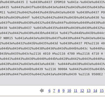
d%u0438%u0435 I %u0438%u0437 EPDM10 %u041e-%u043e%u0431%
u0435 %u0443%u043f%u043b%u043e%u0442%u043d%u0435%u043d%u
M11 %u0412%u0442%u0443%u043b%u043a%u0430 %u0438%u0437 PO
043d%u0430%u044f %u0432%u0442%u0443%u043b%u043a%u0430 %u
u043f%u0440%u0430%u0432%u043b%u044f%u044e%u0449%u0430%u0
0430 %u0438%u0437 %u043d%u0435%u0440%u0436%u0430%u0432%u
u0441%u0442%u0430%u043b%u043814 %u041f%u044b%u043b%u044c
7 NBR15 %u041a%u043e%u043b%u043f%u0430%u0447%u043e%u043a
2%u043e%u0432%u043b%u0435%u043d %u0438%u0437 PE%u2116 40
u044b%u0434%u0432%u0438%u0436%u043d%u044b%u043c %u0448%u
043b%u0435%u043c%u2116 4010 H%u2116 4700 H%u2116 4710 H 
%u0441%u0443%u0430%u0440%u044b%u0428%u0442%u0443%u0440%u
u0428%u0442%u043e%u043a%u0438: %u0444%u0438%u043a%u0441%
u043d%u043d%u044b%u0439 %u2116 9000A %u0442%u0435%u043b%
6
7
8
9
10
11
12
13
14
15