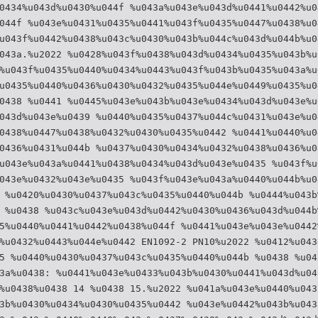
0434%u043d%u0430%u044f %u043a%u043e%u043d%u0441%u0442%u0
044f %u043e%u0431%u0435%u0441%u043f%u0435%u0447%u0438%u0
u043f%u0442%u0438%u043c%u0430%u043b%u044c%u043d%u044b%u0
043a.%u2022 %u0428%u043f%u0438%u043d%u0434%u0435%u043b%u
%u043f%u0435%u0440%u0434%u0443%u043f%u043b%u0435%u043a%u
u0435%u0440%u0436%u0430%u0432%u0435%u044e%u0449%u0435%u0
0438 %u0441 %u0445%u043e%u043b%u043e%u0434%u043d%u043e%u
043d%u043e%u0439 %u0440%u0435%u0437%u044c%u0431%u043e%u0
0438%u0447%u0438%u0432%u0430%u0435%u0442 %u0441%u0440%u0
0436%u0431%u044b %u0437%u0430%u0434%u0432%u0438%u0436%u0
u043e%u043a%u0441%u0438%u0434%u043d%u043e%u0435 %u043f%u
043e%u0432%u043e%u0435 %u043f%u043e%u043a%u0440%u044b%u0
 %u0420%u0430%u0437%u043c%u0435%u0440%u044b %u0444%u043b
 %u0438 %u043c%u043e%u043d%u0442%u0430%u0436%u043d%u044b
5%u0440%u0441%u0442%u0438%u044f %u0441%u043e%u043e%u0442
%u0432%u0443%u044e%u0442 EN1092-2 PN10%u2022 %u0412%u043
5 %u0440%u0430%u0437%u043c%u0435%u0440%u044b %u0438 %u04
3a%u0438: %u0441%u043e%u0433%u043b%u0430%u0441%u043d%u04
%u0438%u0438 14 %u0438 15.%u2022 %u041a%u043e%u0440%u043
3b%u0430%u0434%u0430%u0435%u0442 %u043e%u0442%u043b%u043