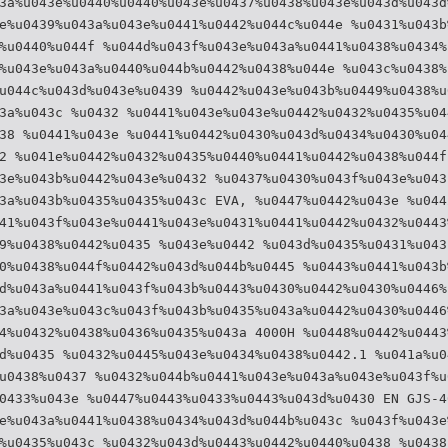
3a%u043e%u0440%u0440%u043e%u0437%u0438%u043e%u043d%u043d
e%u0439%u043a%u043e%u0441%u0442%u044c%u044e %u0431%u043b
%u0440%u044f %u044d%u043f%u043e%u043a%u0441%u0438%u0434%
%u043e%u043a%u0440%u044b%u0442%u0438%u044e %u043c%u0438%
u044c%u043d%u043e%u0439 %u0442%u043e%u043b%u0449%u0438%u
3a%u043c %u0432 %u0441%u043e%u043e%u0442%u0432%u0435%u04
38 %u0441%u043e %u0441%u0442%u0430%u043d%u0434%u0430%u04
2 %u041e%u0442%u0432%u0435%u0440%u0441%u0442%u0438%u044f
3e%u043b%u0442%u043e%u0432 %u0437%u0430%u043f%u043e%u043
3a%u043b%u0435%u0435%u043c EVA, %u0447%u0442%u043e %u044
41%u043f%u043e%u0441%u043e%u0431%u0441%u0442%u0432%u0443
9%u0438%u0442%u0435 %u043e%u0442 %u043d%u0435%u0431%u043
0%u0438%u044f%u0442%u043d%u044b%u0445 %u0443%u0441%u043b
d%u043a%u0441%u043f%u043b%u0443%u0430%u0442%u0430%u0446%
3a%u043e%u043c%u043f%u043b%u0435%u043a%u0442%u0430%u0446
4%u0432%u0438%u0436%u0435%u043a 4000H %u0448%u0442%u0443
d%u0435 %u0432%u0445%u043e%u0434%u0438%u0442.1 %u041a%u0
u0438%u0437 %u0432%u044b%u0441%u043e%u043a%u043e%u043f%u
0433%u043e %u0447%u0443%u0433%u0443%u043d%u0430 EN GJS-4
e%u043a%u0441%u0438%u0434%u043d%u044b%u043c %u043f%u043e
%u0435%u043c %u0432%u043d%u0443%u0442%u0440%u0438 %u0438